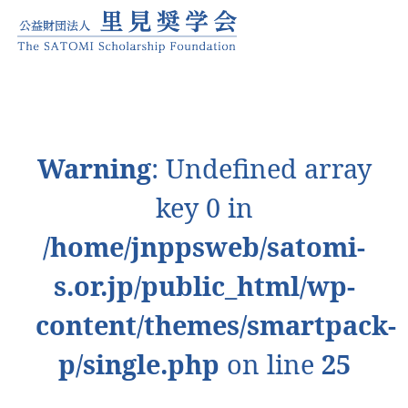
Warning
: Undefined array
key 0 in
/home/jnppsweb/satomi-
s.or.jp/public_html/wp-
content/themes/smartpack-
p/single.php
on line
25