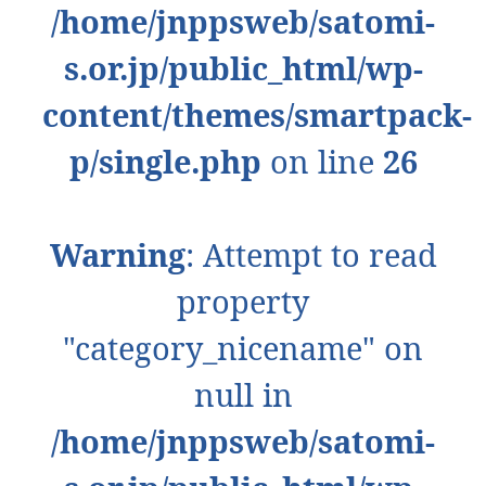
/home/jnppsweb/satomi-
s.or.jp/public_html/wp-
content/themes/smartpack-
p/single.php
on line
26
Warning
: Attempt to read
property
"category_nicename" on
null in
/home/jnppsweb/satomi-