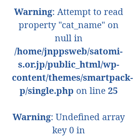
Warning
: Attempt to read
property "cat_name" on
null in
/home/jnppsweb/satomi-
s.or.jp/public_html/wp-
content/themes/smartpack-
p/single.php
on line
25
Warning
: Undefined array
key 0 in