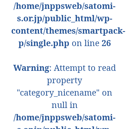
/home/jnppsweb/satomi-
s.or.jp/public_html/wp-
content/themes/smartpack-
p/single.php
on line
26
Warning
: Attempt to read
property
"category_nicename" on
null in
/home/jnppsweb/satomi-