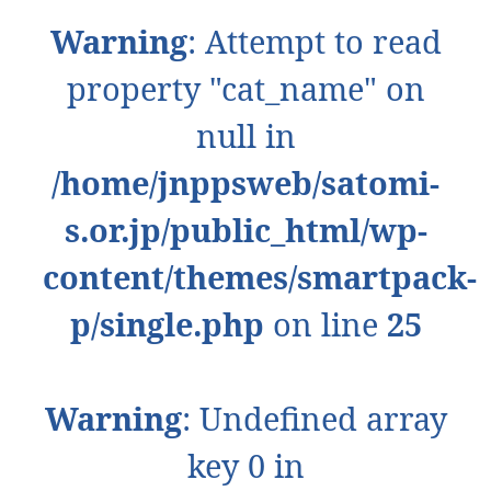
Warning
: Attempt to read
property "cat_name" on
null in
/home/jnppsweb/satomi-
s.or.jp/public_html/wp-
content/themes/smartpack-
p/single.php
on line
25
Warning
: Undefined array
key 0 in