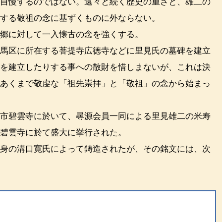
自慢するのではない。遠々と続く歴史の重さと、雄二の
とする敬祖の念に基ずくものに外ならない。
郷に対して一入懐古の念を強くする。
馬区に所在する菩提寺広徳寺などに里見氏の墓碑を建立
碑を建立したりする事への散財を惜しまないが、これは決
、あくまで敬虔な「祖先崇拝」と「敬祖」の念から始まっ
市碧雲寺に於いて、尋源会員一同による里見雄二の米寿
の碧雲寺に於て盛大に挙行された。
身の溝口寛氏によって鋳造されたが、その銘文には、次