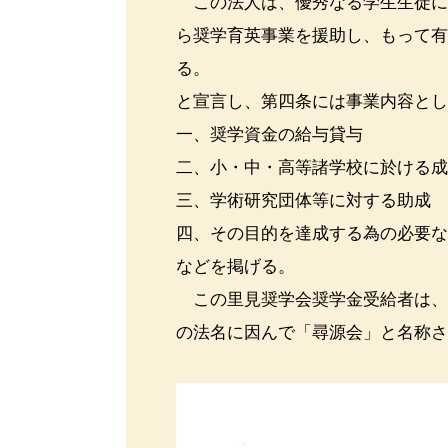
この法人は、優秀なる学生生徒に
ら奨学育英事業を援助し、もって
る。
と宣言し、第四条には事業内容と
一、奨学資金の給与貸与
二、小・中・高等諸学校に於ける
三、学術研究団体等に対する助成
四、その目的を達成する為の必要
などを掲げる。
この里見奨学会奨学金受給者は、
の法名に因んで「尋源会」と名称さ