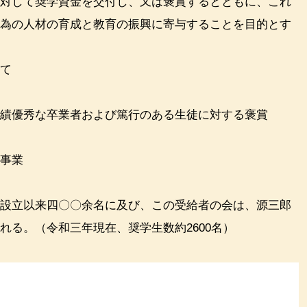
対して奨学資金を交付し、又は褒賞するとともに、これ
有為の人材の育成と教育の振興に寄与することを目的とす
して
成績優秀な卒業者および篤行のある生徒に対する褒賞
な事業
設立以来四〇〇余名に及び、この受給者の会は、源三郎
れる。（令和三年現在、奨学生数約2600名）