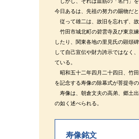
しかし、それは血筋の「名門」を
今日あるは、先祖の努力の賜物だ
従って雄二は、故旧を忘れず、故
竹田市城北町の碧雲寺及び東京練
したり、関東各地の里見氏の顕頌
して自己宣伝や財力誇示ではなく
ている。
昭和五十二年四月二十四日、竹田
を記念する寿像の除幕式が菩提寺
寿像は、朝倉文夫の高弟、郷土出
の如く述べられる。
寿像銘文