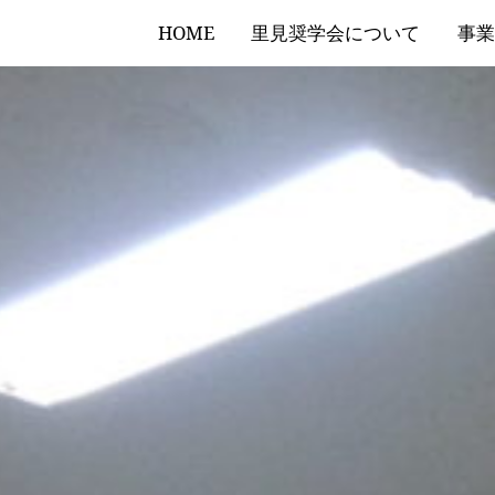
HOME
里見奨学会について
事業