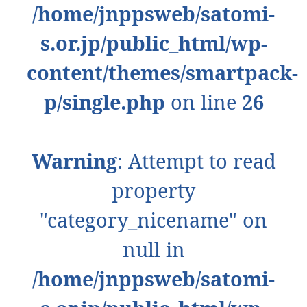
/home/jnppsweb/satomi-
s.or.jp/public_html/wp-
content/themes/smartpack-
p/single.php
on line
26
Warning
: Attempt to read
property
"category_nicename" on
null in
/home/jnppsweb/satomi-