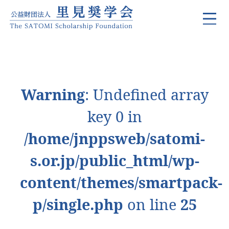
Warning
: Undefined array
key 0 in
/home/jnppsweb/satomi-
s.or.jp/public_html/wp-
content/themes/smartpack-
p/single.php
on line
25