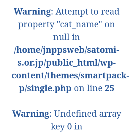
Warning
: Attempt to read
property "cat_name" on
null in
/home/jnppsweb/satomi-
s.or.jp/public_html/wp-
content/themes/smartpack-
p/single.php
on line
25
Warning
: Undefined array
key 0 in